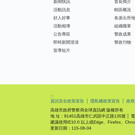
新聞快訊
首長簡介
活動訊息
轄區概況
好人好事
各派出所
活動相簿
組織職掌
公告專區
警政成果
即時新聞澄清
警政刊物
宣導短片
:::
資訊安全政策宣告
隱私權政策宣告
政府
高雄市政府警察局全球資訊網 版權所有
地 址：81451高雄市仁武區中正路135號 │ 電話：
建議使用IE10.0 以上或Edge、Firefox、C
更新日期：
115-08-04