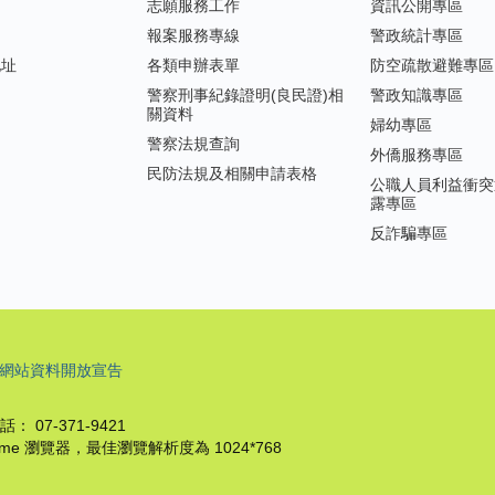
志願服務工作
資訊公開專區
報案服務專線
警政統計專區
地址
各類申辦表單
防空疏散避難專區
警察刑事紀錄證明(良民證)相
警政知識專區
關資料
婦幼專區
警察法規查詢
外僑服務專區
民防法規及相關申請表格
公職人員利益衝突
露專區
反詐騙專區
網站資料開放宣告
 07-371-9421
hrome 瀏覽器，最佳瀏覽解析度為 1024*768